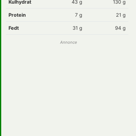
Kulhydrat
43
g
130 g
Protein
7
g
21 g
Fedt
31
g
94 g
Annonce