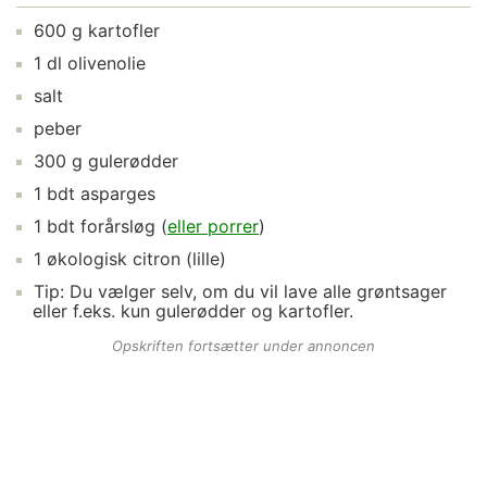
600
g
kartofler
1
dl
olivenolie
salt
peber
300
g
gulerødder
1
bdt
asparges
1
bdt
forårsløg
(
eller porrer
)
1
økologisk citron
(lille)
Tip: Du vælger selv, om du vil lave alle
grøntsager
eller f.eks. kun gulerødder og kartofler.
Opskriften fortsætter under annoncen