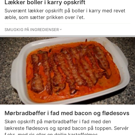
Lækker boller i karry opskrift
Suverænt lækker opskrift på boller i karry med revet
æble, som sætter prikken over i'et.
SMUGKIG PÅ INGREDIENSER
Mørbradbøffer i fad med bacon og flødesovs
Skøn opskrift på mørbradbøffer i fad med den
lækreste flødesovs og sprød bacon på toppen. Servér
f.eks. med ris eller en dejlig kartoffelmos.