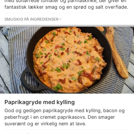
med soltørrede tomater og parmaskinke, der giver en
fantastisk lækker smag og en sprød og salt overflade.
SMUGKIG PÅ INGREDIENSER
Paprikagryde med kylling
God og gedigen paprikagryde med kylling, bacon og
peberfrugt i en cremet paprikasovs. Den smager
suverænt og er virkelig nem at lave.