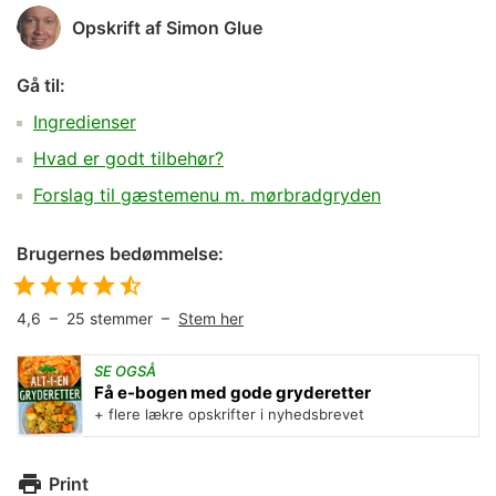
Opskrift af
Simon Glue
Gå til:
Ingredienser
Hvad er godt tilbehør?
Forslag til gæstemenu m. mørbradgryden
Brugernes bedømmelse:
4,6
–
25
stemmer –
Stem her
SE OGSÅ
Få e-bogen med gode gryderetter
+ flere lækre opskrifter i nyhedsbrevet
Print