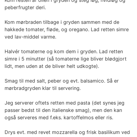
Kom resten af olien i gryden og steg løg, hvidløg og
peberfrugter deri.
Kom mørbraden tilbage i gryden sammen med de
hakkede tomater, fløde, og oregano. Lad retten simre
ved lav-middel varme.
Halvér tomaterne og kom dem i gryden. Lad retten
simre i 5 minutter (så tomaterne lige bliver blødgjort
lidt, men uden at de bliver helt udkogte).
Smag til med salt, peber og evt. balsamico. Så er
mørbradgryden klar til servering.
Jeg serverer oftets retten med pasta (det synes jeg
passer bedst til den italienske smag), men den kan
også serveres med f.eks. kartoffelmos eller ris.
Drys evt. med revet mozzarella og frisk basilikum ved