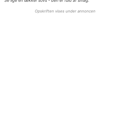
Se lige en lækker sovs - den er fuld af smag.
Opskriften vises under annoncen