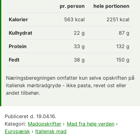
pr. person
hele portionen
Kalorier
563
kcal
2251 kcal
Kulhydrat
22
g
87 g
Protein
33
g
132 g
Fedt
38
g
150 g
Næringsberegningen omfatter kun selve opskriften på
italiensk mørbradgryde - ikke pasta, revet ost eller
andet tilbehør.
Publiceret d.
19.04.16.
Kategori:
Madopskrifter
›
Mad fra hele verden
›
Europæisk
›
Italiensk mad