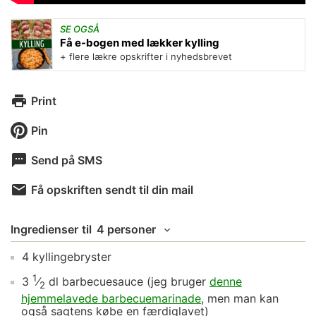
SE OGSÅ
Få e-bogen med lækker kylling
+ flere lækre opskrifter i nyhedsbrevet
Print
Pin
Send på SMS
Få opskriften sendt til din mail
Ingredienser
til
4 personer
4
kyllingebryster
1
3
⁄
dl
barbecuesauce
(jeg bruger
denne
2
hjemmelavede barbecuemarinade
, men man kan
også sagtens købe en færdiglavet)