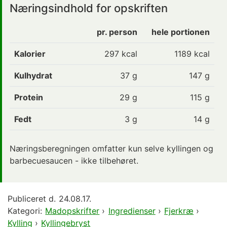
Næringsindhold for opskriften
pr. person
hele portionen
Kalorier
297
kcal
1189 kcal
Kulhydrat
37
g
147 g
Protein
29
g
115 g
Fedt
3
g
14 g
Næringsberegningen omfatter kun selve kyllingen og
barbecuesaucen - ikke tilbehøret.
Publiceret d.
24.08.17.
Kategori:
Madopskrifter
›
Ingredienser
›
Fjerkræ
›
Kylling
›
Kyllingebryst