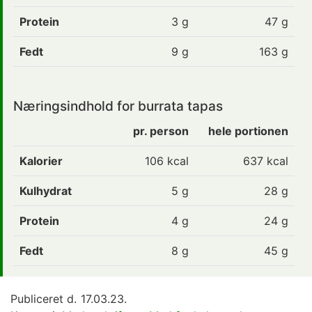
Protein
3
g
47 g
Fedt
9
g
163 g
Næringsindhold for burrata tapas
pr. person
hele portionen
Kalorier
106 kcal
637 kcal
Kulhydrat
5 g
28 g
Protein
4 g
24 g
Fedt
8 g
45 g
Publiceret d.
17.03.23.