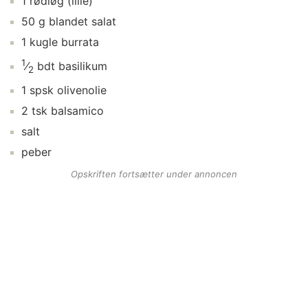
1
rødløg
(lille)
50
g
blandet salat
1
kugle
burrata
1
⁄
bdt
basilikum
2
1
spsk
olivenolie
2
tsk
balsamico
salt
peber
Opskriften fortsætter under annoncen