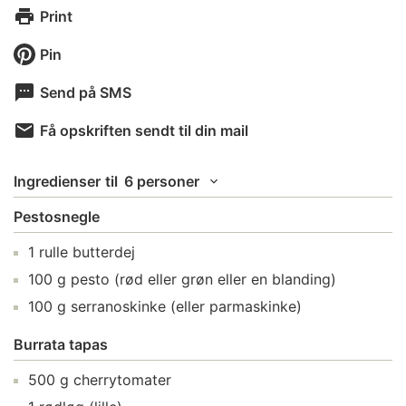
Print
Pin
Send på SMS
Få opskriften sendt til din mail
Ingredienser
til
6 personer
Pestosnegle
1
rulle
butterdej
100
g
pesto
(rød eller grøn eller en blanding)
100
g
serranoskinke
(eller parmaskinke)
Burrata tapas
500
g
cherrytomater