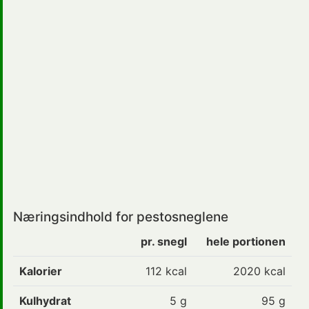
Næringsindhold for pestosneglene
pr. snegl
hele portionen
Kalorier
112
kcal
2020 kcal
Kulhydrat
5
g
95 g