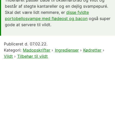
Tilbehøret passer både til oksemørbrad og vildt og
består af stegte kantareller og en dejlig svampepuré.
Skal det være lidt nemmere, er
disse fyldte
portobellosvampe med flødeost og bacon
også super
gode at servere til vildt.
Publiceret d.
07.02.22.
Kategori:
Madopskrifter
›
Ingredienser
›
Kødretter
›
Vildt
›
Tilbehør til vildt