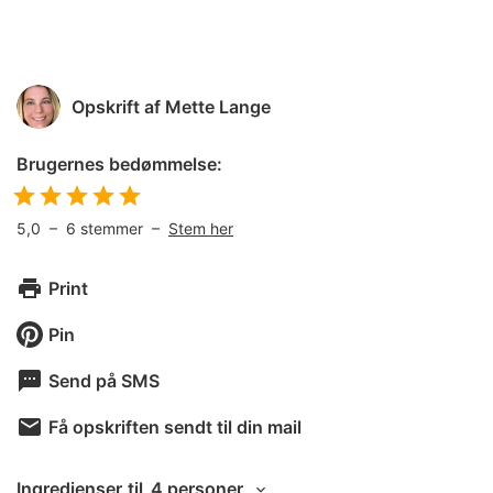
Opskrift af
Mette Lange
Brugernes bedømmelse:
5,0
–
6
stemmer –
Stem her
Print
Pin
Send på SMS
Få opskriften sendt til din mail
Ingredienser
til
4 personer