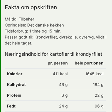
Fakta om opskriften
Måltid:
Tilbehør
Oprindelse:
Det danske køkken
Tidsforbrug:
1 time og 15 min.
Passer godt til:
Krondyrfilet, dyrekølle, dyreryg, vildt
i
det hele taget.
Næringsindhold for kartofler til krondyrfilet
pr. person
hele portionen
Kalorier
411
kcal
1645 kcal
Kulhydrat
46
g
184 g
Protein
6
g
22 g
Fedt
24
g
96 g