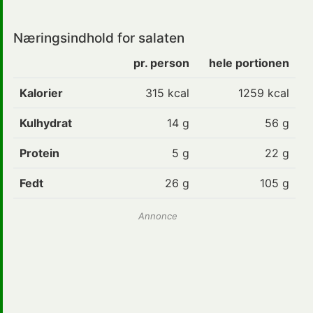
Næringsindhold for salaten
pr. person
hele portionen
Kalorier
315 kcal
1259 kcal
Kulhydrat
14 g
56 g
Protein
5 g
22 g
Fedt
26 g
105 g
Annonce