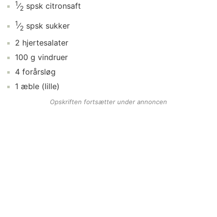
1
⁄
spsk
citronsaft
2
1
⁄
spsk
sukker
2
2
hjertesalater
100
g
vindruer
4
forårsløg
1
æble
(lille)
Opskriften fortsætter under annoncen