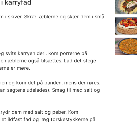
i karryfad
m i skiver. Skræl æblerne og skær dem i små
g svits karryen deri. Kom porrerne på
den æblerne også tilsættes. Lad det stege
erne er møre.
en og kom det på panden, mens der røres.
(kan sagtens udelades). Smag til med salt og
krydr dem med salt og peber. Kom
 et ildfast fad og læg torskestykkerne på