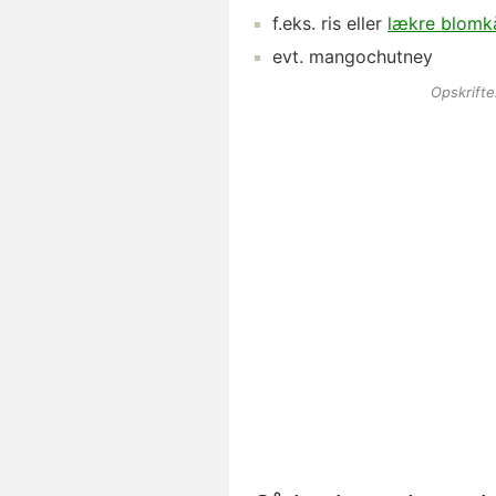
f.eks.
ris
eller
lækre blomkå
evt.
mangochutney
Opskrift