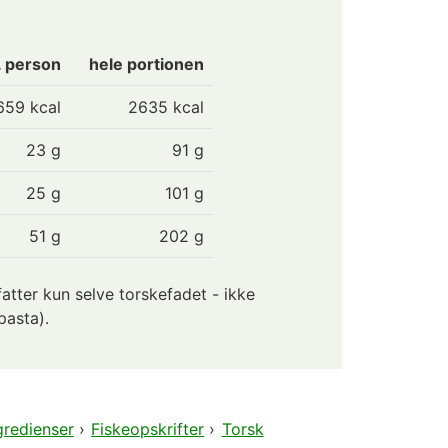
. person
hele portionen
659
kcal
2635 kcal
23
g
91 g
25
g
101 g
51
g
202 g
tter kun selve torskefadet - ikke
 pasta).
gredienser
›
Fiskeopskrifter
›
Torsk