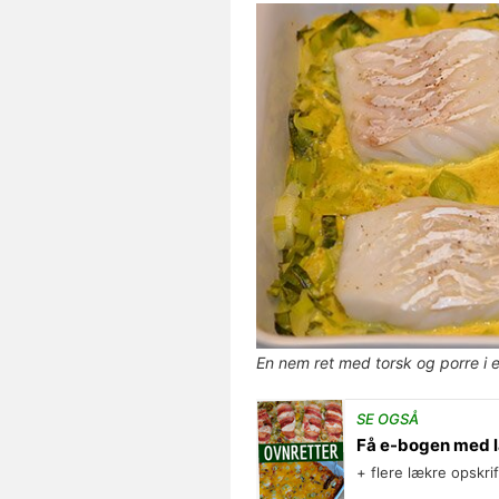
En nem ret med torsk og porre i 
SE OGSÅ
Få e-bogen med l
+ flere lækre opskri