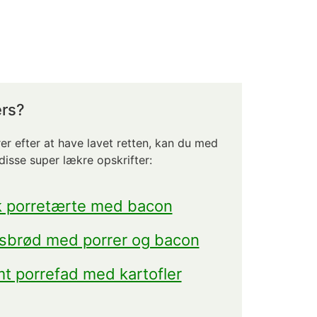
ers?
rer efter at have lavet retten, kan du med
disse super lækre opskrifter:
k porretærte med bacon
arsbrød med porrer og bacon
t porrefad med kartofler