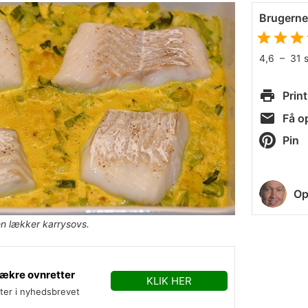
Brugern
4,6
–
31
Print
Få op
Pin
Op
en lækker karrysovs.
ækre ovnretter
KLIK HER
fter i nyhedsbrevet