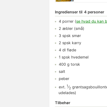
Ingredienser
til
4 personer
4
porrer
(
se hvad du kan b
2
æbler
(små)
3
spsk
smør
2
spsk
karry
4
dl
fløde
1
spsk
hvedemel
400
g
torsk
salt
peber
1
evt.
⁄
grøntsagsbouillont
2
udelades)
Tilbehør