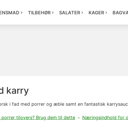
ENSMAD
TILBEHØR
SALATER
KAGER
BAGV
d karry
torsk i fad med porrer og æble samt en fantastisk karrysau
 porrer tilovers? Brug dem til dette
Næringsindhold for o