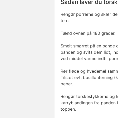
Sådan laver du torsk 
Rengør porrerne og skær de
tern.
Tænd ovnen på 180 grader.
Smelt smørret på en pande o
panden og svits dem lidt, in
ved middel varme indtil porr
Rør fløde og hvedemel samm
Tilsæt evt. bouillonterning 
peber.
Rengør torskestykkerne og 
karryblandingen fra panden i
toppen.