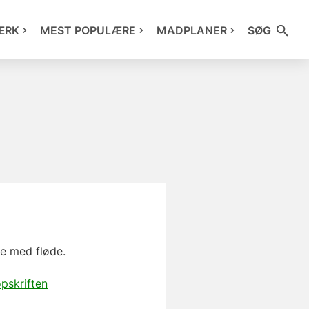
ÆRK
MEST POPULÆRE
MADPLANER
SØG
ce med fløde.
pskriften