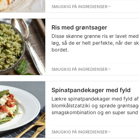
SMUGKIG PÅ INGREDIENSER
Ris med grøntsager
Disse skønne grønne ris er lavet med b
løg, så de er helt perfekte, når der sk
bordet.
SMUGKIG PÅ INGREDIENSER
Spinatpandekager med fyld
Lækre spinatpandekager med fyld af
blomkålstzatziki og sprøde grøntsage
smagskombination og en super sund 
SMUGKIG PÅ INGREDIENSER