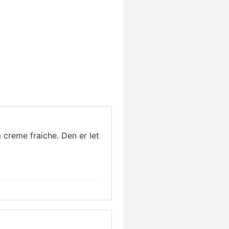
 creme fraiche. Den er let