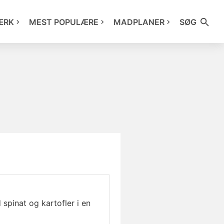
ÆRK
MEST POPULÆRE
MADPLANER
SØG
spinat og kartofler i en