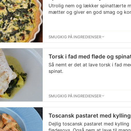
Utrolig nem og lækker spinattærte 
mætter og giver en god smag og kon
SMUGKIG PÅ INGREDIENSER
Torsk i fad med fløde og spina
Så nemt er det at lave torsk i fad me
spinat.
SMUGKIG PÅ INGREDIENSER
Toscansk pastaret med kylling
Dejlig toscansk pastaret med kylling
flødesovs. Også nem at lave til mang