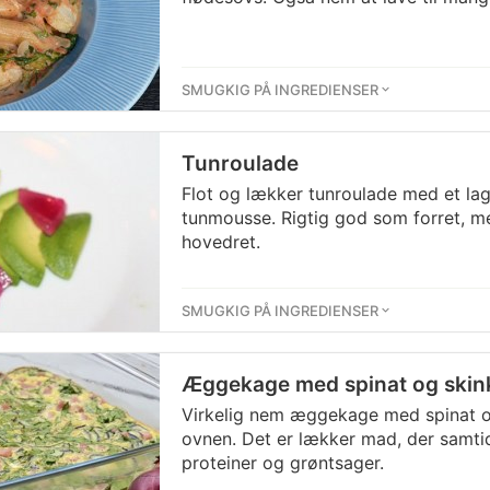
SMUGKIG PÅ INGREDIENSER
Tunroulade
Flot og lækker tunroulade med et lag 
tunmousse. Rigtig god som forret, m
hovedret.
SMUGKIG PÅ INGREDIENSER
Æggekage med spinat og skink
Virkelig nem æggekage med spinat og
ovnen. Det er lækker mad, der samti
proteiner og grøntsager.