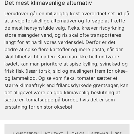
Det mest klimavenlige alternativ
Derudover går en miljørigtig kost overordnet set ud på
at afveje forskellige alternativer og forsøge at træffe
de mest hensynsfulde valg. F.eks. kræver risdyrkning
store mængder vand, og ris skal ofte transporteres
langt for at nå til vores verdensdel. Derfor er det
bedre at spise flere kartofler og mere pasta, når der
skal tilbehør til maden. Kan man ikke helt undvære
kødet, kan man prioritere at spise kylling, svinekød og
frisk fisk (især torsk, sild og muslinger) frem for okse-
og lammekød. Og selvom f.eks. tomater sætter et
større klimaaftryk end frilandsdyrkede grøntsager, kan
det alligevel være en god klimavenlig beslutning at
sætte en tomatsuppe på bordet, hvis det er som
erstatning for en stor oksebøf.
NYHEDSBREV
|
KONTAKT | OM OS
|
SITEMAP
|
RSS