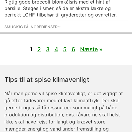
Rigtig gode broccoli-blomkålsris med et hint af
persille. Steges i smør, så de er ekstra lækre og
perfekt LCHF-tilbehør til gryderetter og ovnretter.
SMUGKIG PÅ INGREDIENSER
1
2
3
4
5
6
Næste
»
Tips til at spise klimavenligt
Når man gerne vil spise klimavenligt, er det vigtigt at
gå efter fødevarer med et lavt klimaaftryk. Der skal
gerne bruges så få ressourcer som muligt på både
produktion og distribution, dvs. råvarerne skal helst
ikke skal have rejst for langt og krævet store
mængder energi og vand under fremstilling og