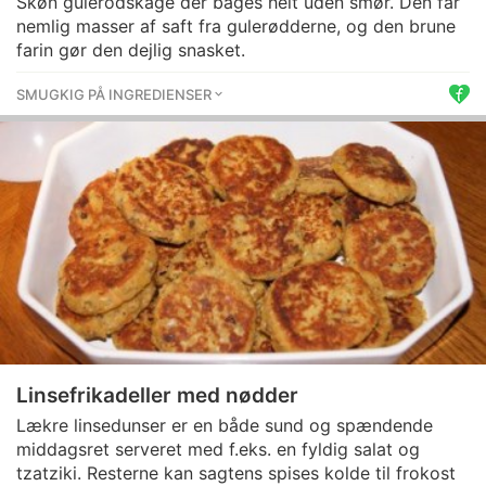
Skøn gulerodskage der bages helt uden smør. Den får
nemlig masser af saft fra gulerødderne, og den brune
farin gør den dejlig snasket.
SMUGKIG PÅ INGREDIENSER
Linsefrikadeller med nødder
Lækre linsedunser er en både sund og spændende
middagsret serveret med f.eks. en fyldig salat og
tzatziki. Resterne kan sagtens spises kolde til frokost