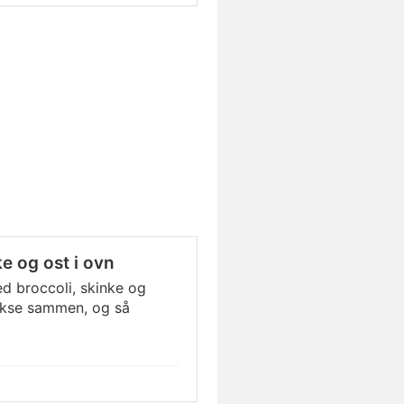
e og ost i ovn
 broccoli, skinke og
bikse sammen, og så