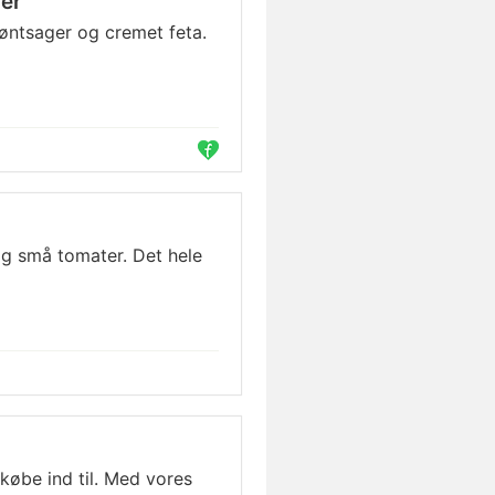
er
øntsager og cremet feta.
g små tomater. Det hele
 købe ind til. Med vores