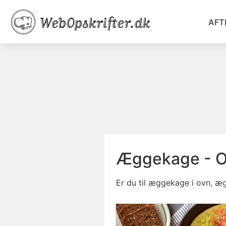
AFT
Æggekage - O
Er du til æggekage i ovn, æ