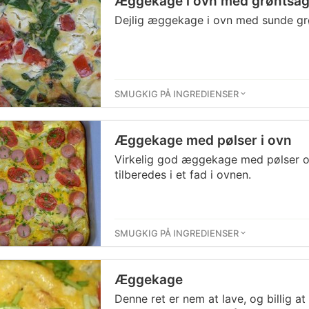
Æggekage i ovn med grøntsag
Dejlig æggekage i ovn med sunde gr
SMUGKIG PÅ INGREDIENSER
Æggekage med pølser i ovn
Virkelig god æggekage med pølser o
tilberedes i et fad i ovnen.
SMUGKIG PÅ INGREDIENSER
Æggekage
Denne ret er nem at lave, og billig at