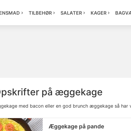
ENSMAD
TILBEHØR
SALATER
KAGER
BAGV
pskrifter på æggekage
ggekage med bacon eller en god brunch æggekage så har vi o
Æggekage på pande