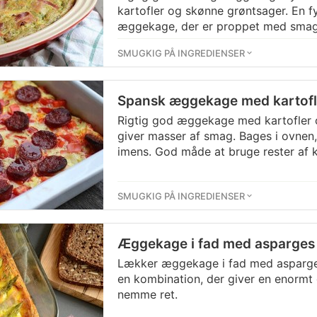
kartofler og skønne grøntsager. En f
æggekage, der er proppet med smag
SMUGKIG PÅ INGREDIENSER
Spansk æggekage med kartofle
Rigtig god æggekage med kartofler 
giver masser af smag. Bages i ovnen,
imens. God måde at bruge rester af k
SMUGKIG PÅ INGREDIENSER
Æggekage i fad med asparges
Lækker æggekage i fad med asparges
en kombination, der giver en enormt 
nemme ret.