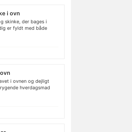
e i ovn
 skinke, der bages i
dig er fyldt med både
 ovn
et i ovnen og dejligt
Forrygende hverdagsmad