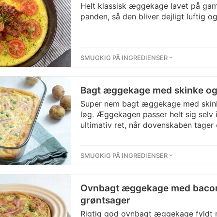
Helt klassisk æggekage lavet på g
panden, så den bliver dejligt luftig o
SMUGKIG PÅ INGREDIENSER
Bagt æggekage med skinke og 
Super nem bagt æggekage med skinke
løg. Æggekagen passer helt sig selv i
ultimativ ret, når dovenskaben tager 
SMUGKIG PÅ INGREDIENSER
Ovnbagt æggekage med bacon,
grøntsager
Rigtig god ovnbagt æggekage fyldt