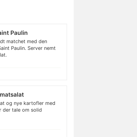
int Paulin
godt matchet med den
aint Paulin. Server nemt
at.
omatsalat
at og nye kartofler med
 der tale om solid