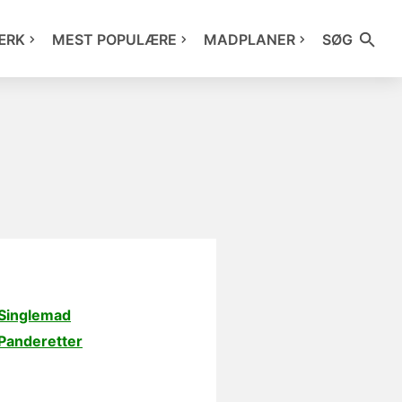
ÆRK
MEST POPULÆRE
MADPLANER
SØG
Singlemad
Panderetter