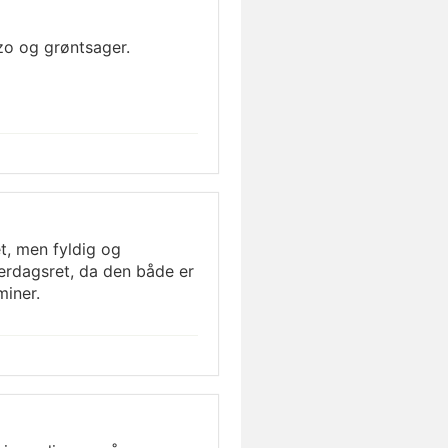
zo og grøntsager.
t, men fyldig og
erdagsret, da den både er
iner.