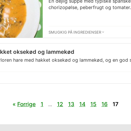
En dejlig suppe med typiske spanske
chorizopølse, peberfrugt og tomater.
SMUGKIG PÅ INGREDIENSER
akket oksekød og lammekød
orloren hare med hakket oksekød og lammekød, og en god s
«
Forrige
1
12
13
14
15
16
17
…