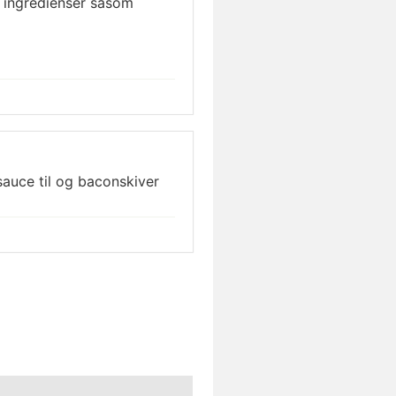
 ingredienser såsom
auce til og baconskiver