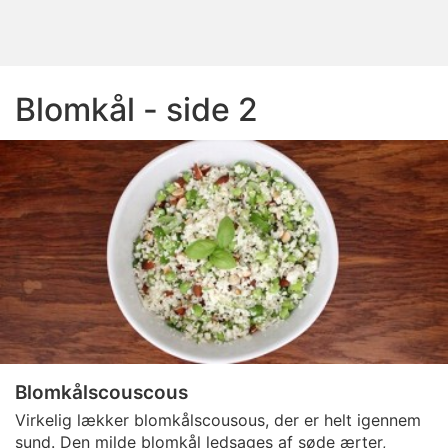
Blomkål - side 2
Blomkålscouscous
Virkelig lækker blomkålscousous, der er helt igennem
sund. Den milde blomkål ledsages af søde ærter,