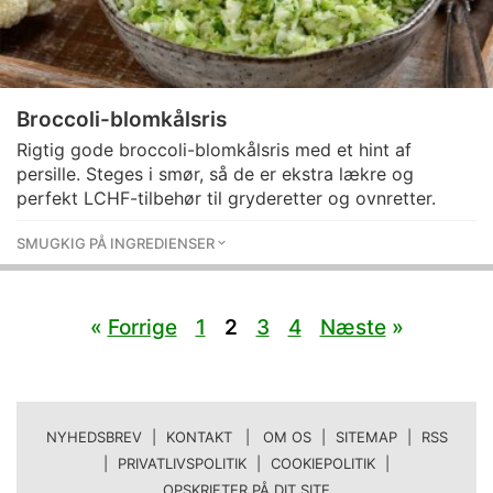
Broccoli-blomkålsris
Rigtig gode broccoli-blomkålsris med et hint af
persille. Steges i smør, så de er ekstra lækre og
perfekt LCHF-tilbehør til gryderetter og ovnretter.
SMUGKIG PÅ INGREDIENSER
«
Forrige
1
2
3
4
Næste
»
NYHEDSBREV
|
KONTAKT | OM OS
|
SITEMAP
|
RSS
|
PRIVATLIVSPOLITIK
|
COOKIEPOLITIK
|
OPSKRIFTER PÅ DIT SITE