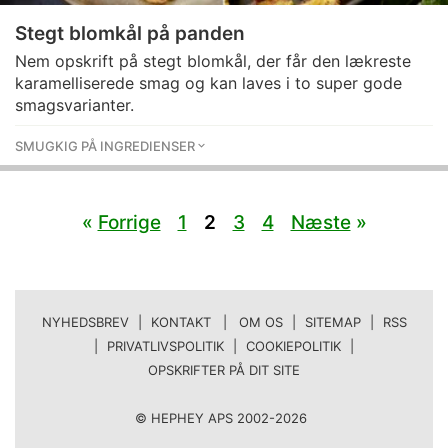
Stegt blomkål på panden
Nem opskrift på stegt blomkål, der får den lækreste
karamelliserede smag og kan laves i to super gode
smagsvarianter.
SMUGKIG PÅ INGREDIENSER
«
Forrige
1
2
3
4
Næste
»
NYHEDSBREV
|
KONTAKT | OM OS
|
SITEMAP
|
RSS
|
PRIVATLIVSPOLITIK
|
COOKIEPOLITIK
|
OPSKRIFTER PÅ DIT SITE
© HEPHEY APS 2002-2026