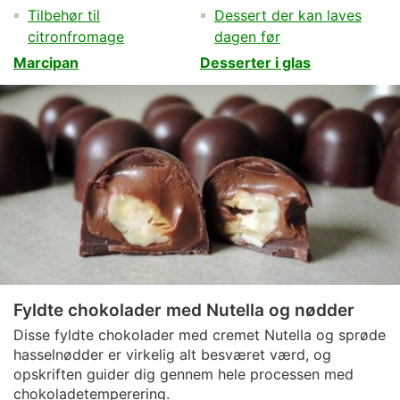
Tilbehør til
Dessert der kan laves
citronfromage
dagen før
Marcipan
Desserter i glas
Fyldte chokolader med Nutella og nødder
Disse fyldte chokolader med cremet Nutella og sprøde
hasselnødder er virkelig alt besværet værd, og
opskriften guider dig gennem hele processen med
chokoladetemperering.