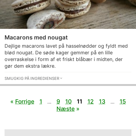
Macarons med nougat
Dejlige macarons lavet på hasselnødder og fyldt med
blød nougat. De søde kager gemmer på en lille
overraskelse i form af et friskt blåbær i midten, der
gør dem ekstra lækre.
SMUGKIG PÅ INGREDIENSER
«
Forrige
1
9
10
11
12
13
15
…
…
Næste
»