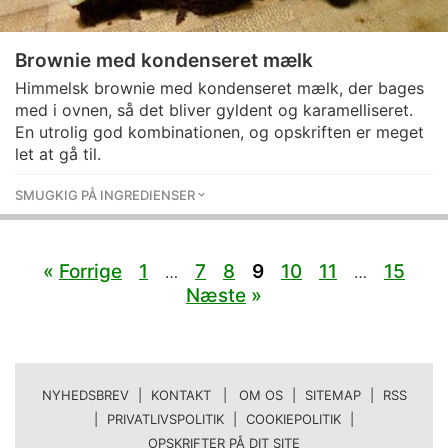
Brownie med kondenseret mælk
Himmelsk brownie med kondenseret mælk, der bages
med i ovnen, så det bliver gyldent og karamelliseret.
En utrolig god kombinationen, og opskriften er meget
let at gå til.
SMUGKIG PÅ INGREDIENSER
«
Forrige
1
7
8
9
10
11
15
…
…
Næste
»
NYHEDSBREV
|
KONTAKT | OM OS
|
SITEMAP
|
RSS
|
PRIVATLIVSPOLITIK
|
COOKIEPOLITIK
|
OPSKRIFTER PÅ DIT SITE