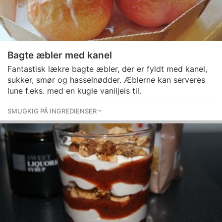
Bagte æbler med kanel
Fantastisk lækre bagte æbler, der er fyldt med kanel,
sukker, smør og hasselnødder. Æblerne kan serveres
lune f.eks. med en kugle vaniljeis til.
SMUGKIG PÅ INGREDIENSER