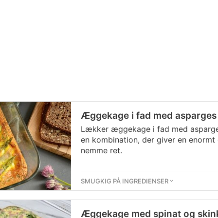
Æggekage i fad med asparges
Lækker æggekage i fad med asparges
en kombination, der giver en enormt 
nemme ret.
SMUGKIG PÅ INGREDIENSER
Æggekage med spinat og skink