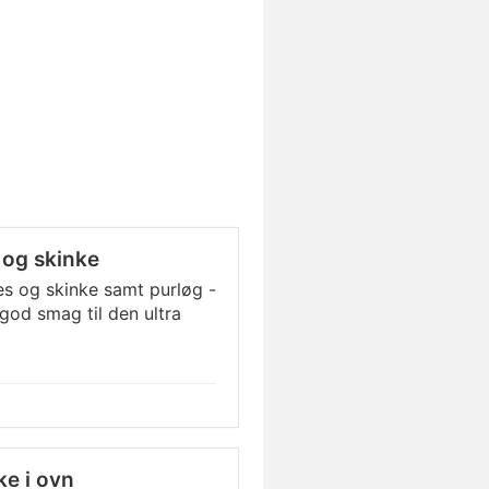
 og skinke
 og skinke samt purløg -
god smag til den ultra
e i ovn