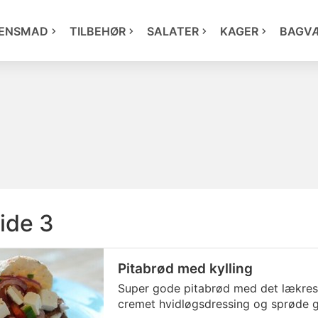
ENSMAD
TILBEHØR
SALATER
KAGER
BAGV
ide 3
Pitabrød med kylling
Super gode pitabrød med det lækreste 
cremet hvidløgsdressing og sprøde g