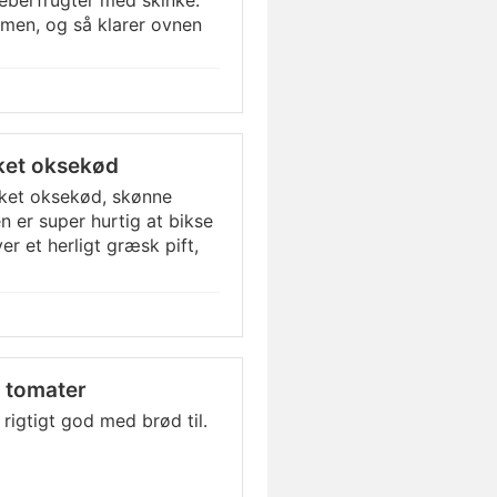
eberfrugter med skinke.
mmen, og så klarer ovnen
ket oksekød
ket oksekød, skønne
 er super hurtig at bikse
er et herligt græsk pift,
 tomater
rigtigt god med brød til.