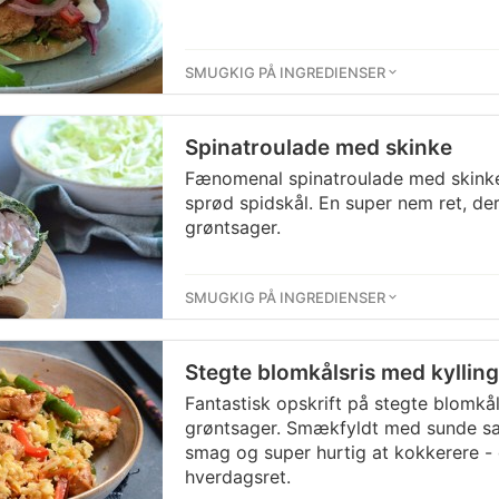
SMUGKIG PÅ INGREDIENSER
Spinatroulade med skinke
Fænomenal spinatroulade med skinke
sprød spidskål. En super nem ret, de
grøntsager.
SMUGKIG PÅ INGREDIENSER
Stegte blomkålsris med kyllin
Fantastisk opskrift på stegte blomkål
grøntsager. Smækfyldt med sunde s
smag og super hurtig at kokkerere - 
hverdagsret.