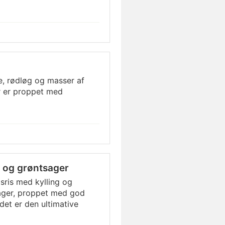
, rødløg og masser af
r er proppet med
g og grøntsager
sris med kylling og
ager, proppet med god
det er den ultimative