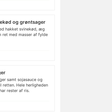
nekød og grøntsager
med hakket svinekød, æg
em ret med masser af fylde
ger
ger samt sojasauce og
il retten. Hele herligheden
har rester af ris.