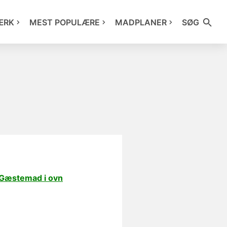
ÆRK
MEST POPULÆRE
MADPLANER
SØG
Gæstemad i ovn