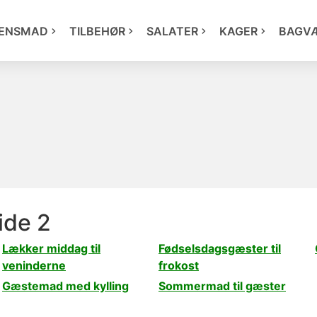
ENSMAD
TILBEHØR
SALATER
KAGER
BAGV
ide 2
Lækker middag til
Fødselsdagsgæster til
veninderne
frokost
Gæstemad med kylling
Sommermad til gæster