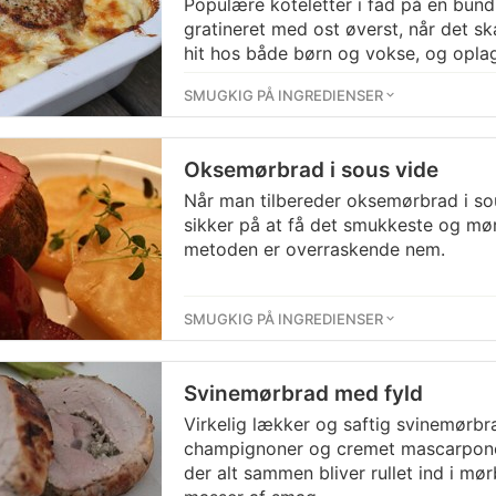
Populære koteletter i fad på en bund
gratineret med ost øverst, når det sk
hit hos både børn og vokse, og opl
SMUGKIG PÅ INGREDIENSER
Oksemørbrad i sous vide
Når man tilbereder oksemørbrad i so
sikker på at få det smukkeste og mø
metoden er overraskende nem.
SMUGKIG PÅ INGREDIENSER
Svinemørbrad med fyld
Virkelig lækker og saftig svinemørbr
champignoner og cremet mascarpone 
der alt sammen bliver rullet ind i mø