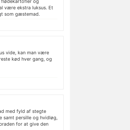
 flødekartofler og
al være ekstra luksus. Et
agt som gæstemad.
us vide, kan man være
reste kød hver gang, og
ad med fyld af stegte
samt persille og hvidløg,
rbraden for at give den