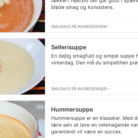
lækkert rejefyld der går godt i sp
bløde smag og konsistens.
SMUGKIG PÅ INGREDIENSER
Sellerisuppe
En dejlig smagfuld og simpel suppe he
vinterdag. Den må du simpelthen prøv
SMUGKIG PÅ INGREDIENSER
Hummersuppe
Hummersuppe er en klassiker. Med d
lære selv at lave en velsmagende va
garanteret vil være en succes.