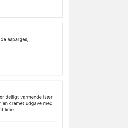
ide asparges,
r dejligt varmende især
er en cremet udgave med
af lime.