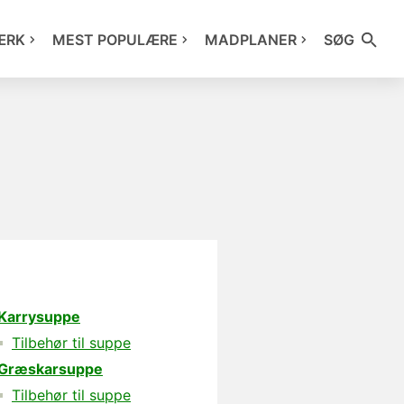
ÆRK
MEST POPULÆRE
MADPLANER
SØG
Karrysuppe
Tilbehør til suppe
Græskarsuppe
Tilbehør til suppe