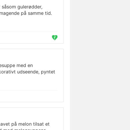
r såsom gulerødder,
lsmagende på samme tid.
rresuppe med en
korativt udseende, pyntet
lavet på melon tilsat et