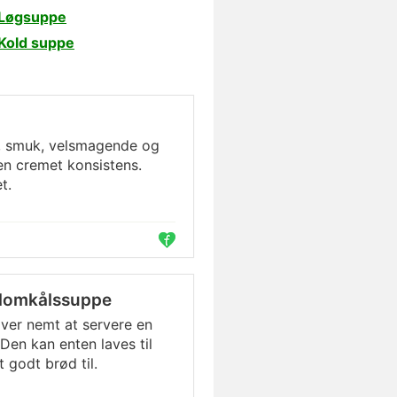
Løgsuppe
Kold suppe
, smuk, velsmagende og
en cremet konsistens.
t.
blomkålssuppe
ver nemt at servere en
en kan enten laves til
 godt brød til.