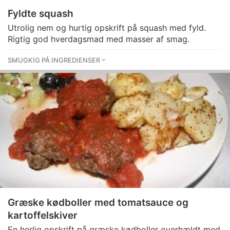
Fyldte squash
Utrolig nem og hurtig opskrift på squash med fyld.
Rigtig god hverdagsmad med masser af smag.
SMUGKIG PÅ INGREDIENSER
Græske kødboller med tomatsauce og
kartoffelskiver
En herlig opskrift på græske kødboller overhældt med