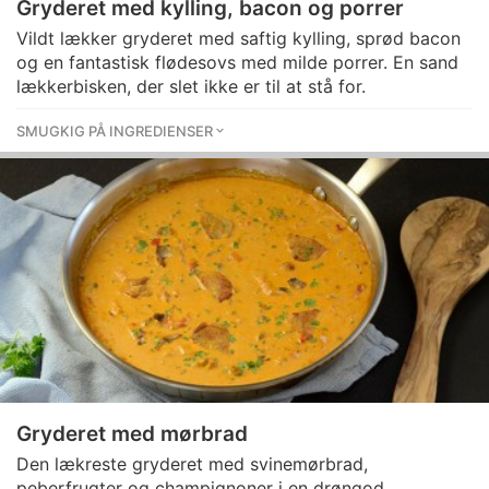
Gryderet med kylling, bacon og porrer
Vildt lækker gryderet med saftig kylling, sprød bacon
og en fantastisk flødesovs med milde porrer. En sand
lækkerbisken, der slet ikke er til at stå for.
SMUGKIG PÅ INGREDIENSER
Gryderet med mørbrad
Den lækreste gryderet med svinemørbrad,
peberfrugter og champignoner i en drøngod