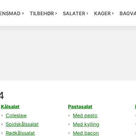
ENSMAD
TILBEHØR
SALATER
KAGER
BAGV
4
Kålsalat
Pastasalat
Coleslaw
Med pesto
Spidskålssalat
Med kylling
Rødkålssalat
Med bacon