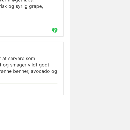
sk og syrlig grape,
.
t at servere som
t og smager vildt godt
 grønne bønner, avocado og