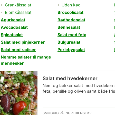
Grønkålssalat
Uden kød
Blomkålssalat
Broccolisalat
Agurkesalat
Rødbedesalat
Avocadosalat
Bønnesalat
Spinatsalat
Salat med feta
Salat med pinjekerner
Bulgursalat
Salat med radiser
Perlebygsalat
Nemme salater til mange
mennesker
Salat med hvedekerner
Nem og lækker salat med hvedekerne
feta, persille og oliven samt både fr
SMUGKIG PÅ INGREDIENSER