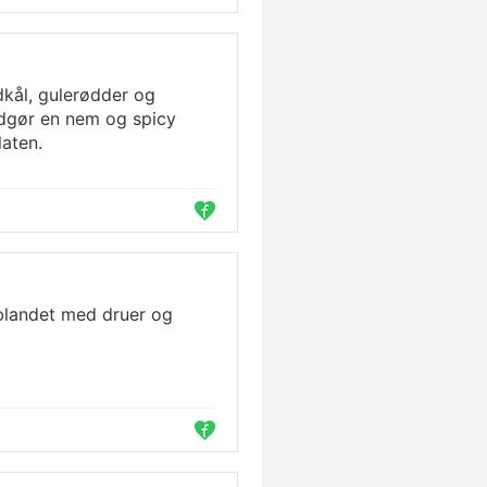
dkål, gulerødder og
udgør en nem og spicy
laten.
landet med druer og