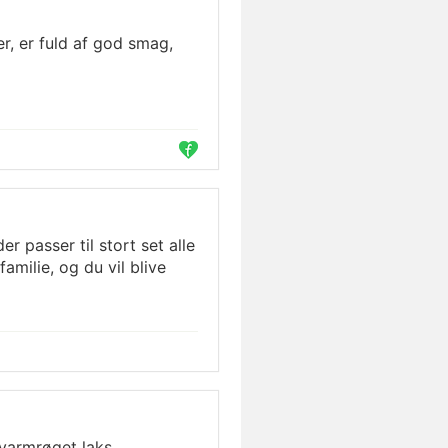
er, er fuld af god smag,
r passer til stort set alle
amilie, og du vil blive
varmrøget laks,