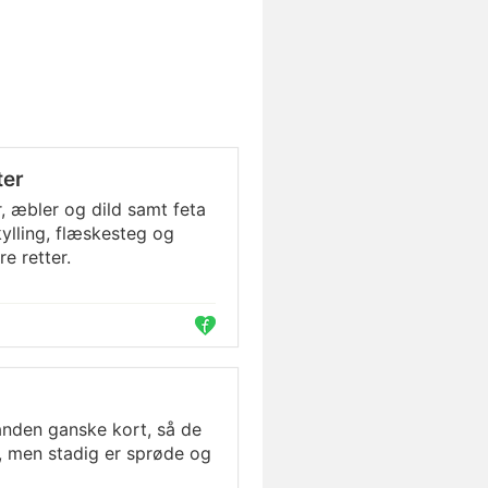
ter
, æbler og dild samt feta
 kylling, flæskesteg og
re retter.
anden ganske kort, så de
, men stadig er sprøde og