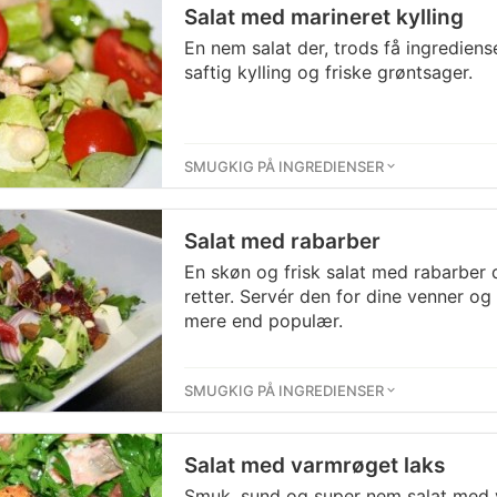
Salat med marineret kylling
En nem salat der, trods få ingrediens
saftig kylling og friske grøntsager.
SMUGKIG PÅ INGREDIENSER
Salat med rabarber
En skøn og frisk salat med rabarber de
retter. Servér den for dine venner og f
mere end populær.
SMUGKIG PÅ INGREDIENSER
Salat med varmrøget laks
Smuk, sund og super nem salat med 