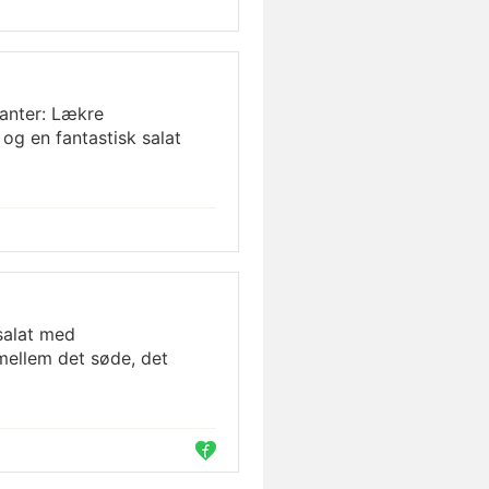
rianter: Lækre
og en fantastisk salat
nsalat med
mellem det søde, det