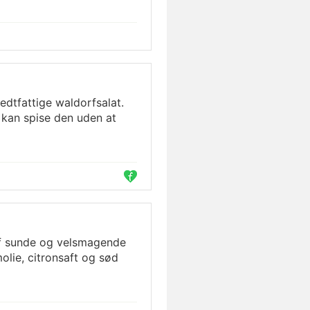
dtfattige waldorfsalat.
u kan spise den uden at
 af sunde og velsmagende
lie, citronsaft og sød