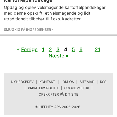
Kartoffelpandekage
Opdag og oplev velsmagende kartoffelpandekager
med denne opskrift, et velsmagende og lidt
utraditionelt tilbehør til f.eks. kødretter.
SMUGKIG PÅ INGREDIENSER
«
Forrige
1
2
3
4
5
6
21
…
Næste
»
NYHEDSBREV
|
KONTAKT | OM OS
|
SITEMAP
|
RSS
|
PRIVATLIVSPOLITIK
|
COOKIEPOLITIK
|
OPSKRIFTER PÅ DIT SITE
© HEPHEY APS 2002-2026