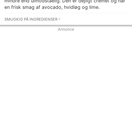
mindre end uimodståelig. Den er dejligt cremet og har
en frisk smag af avocado, hvidløg og lime.
SMUGKIG PÅ INGREDIENSER
Annonce